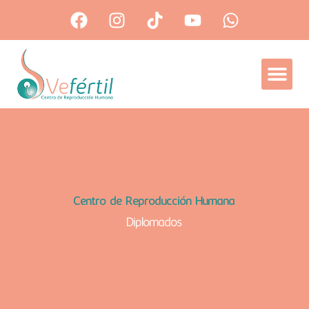
Ir
Facebook
Instagram
Tiktok
Youtube
Whatsap
al
contenido
Centro de Reproducción Humana
Diplomados