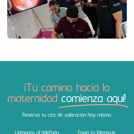
¡Tu camino hacia la
maternidad
comienza aquí!
Reserva tu cita de valoración hoy mismo.
Llámanos al télefono
Envía tu Mensaje